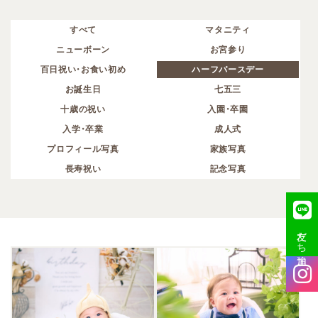
すべて
マタニティ
ニューボーン
お宮参り
百日祝い・お食い初め
ハーフバースデー
お誕生日
七五三
十歳の祝い
入園・卒園
入学・卒業
成人式
プロフィール写真
家族写真
長寿祝い
記念写真
友だち追加