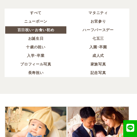
すべて
マタニティ
ニューボーン
お宮参り
百日祝い・お食い初め
ハーフバースデー
お誕生日
七五三
十歳の祝い
入園・卒園
入学・卒業
成人式
プロフィール写真
家族写真
長寿祝い
記念写真