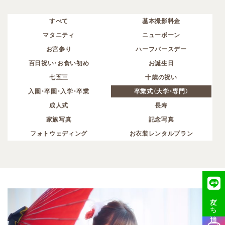
すべて
基本撮影料金
マタニティ
ニューボーン
お宮参り
ハーフバースデー
百日祝い・お食い初め
お誕生日
七五三
十歳の祝い
入園・卒園・入学・卒業
卒業式（大学・専門）
成人式
長寿
家族写真
記念写真
フォトウェディング
お衣装レンタルプラン
友だち追加