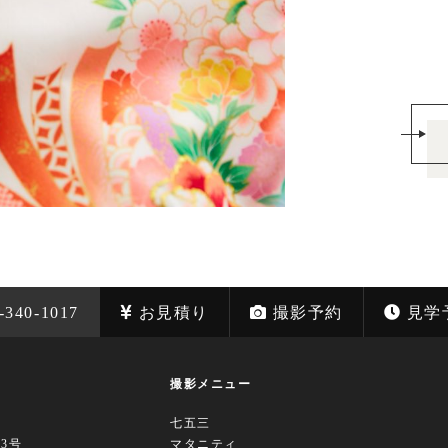
-340-1017
お見積り
撮影予約
見学
撮影メニュー
七五三
63号
マタニティ