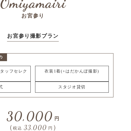
お宮参り
お宮参り撮影プラン
の
スタッフセレク
衣装1着(+はだかんぼ撮影)
式
スタジオ貸切
30,000
円
（
33,000
）
税込
円