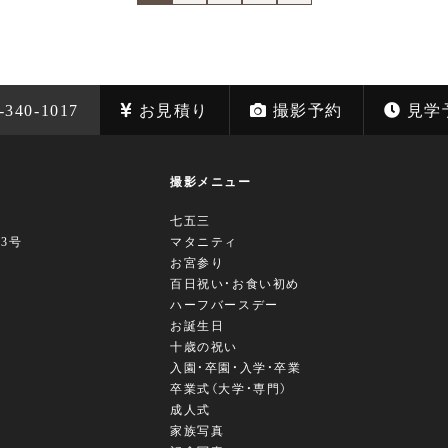
-340-1017
お見積り
撮影予約
見学
撮影メニュー
七五三
63号
マタニティ
お宮参り
百日祝い・お食い初め
ハーフバースデー
お誕生日
十歳の祝い
入園・卒園・入学・卒業
卒業式（大学・専門）
成人式
家族写真