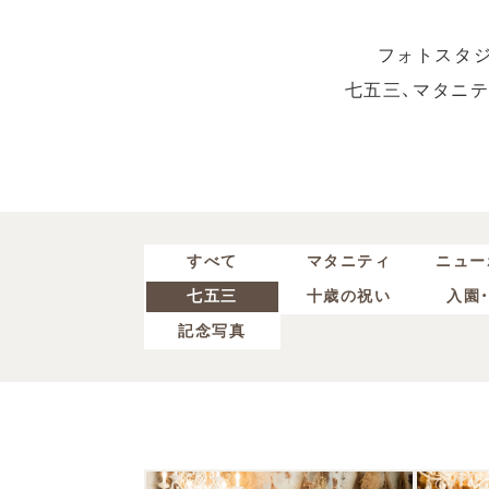
フォトスタ
七五三、マタニ
すべて
マタニティ
ニュー
七五三
十歳の祝い
入園
記念写真