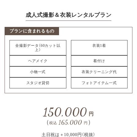
成人式撮影＆衣装レンタルプラン
プランに含まれるもの
全撮影データ（60カット以
衣装1着
上）
ヘアメイク
着付け
小物一式
衣装クリーニング代
スタジオ貸切
フォトアイテム一式
150,000
円
（
165,000
）
税込
円
土日祝は＋10,000円（税抜）