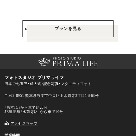
プランを見る
フォトスタジオ プリマライフ
熊本で七五三・成人式・記念写真・マタニティフォト
〒862-0951 熊本県熊本市中央区上水前寺2丁目1番63号
「熊本IC」から車で約20分
JR豊肥線「水前寺駅」から車で10分
アクセスマップ
営業時間