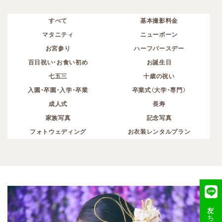
すべて
基本撮影料金
マタニティ
ニューボーン
お宮参り
ハーフバースデー
百日祝い・お食い初め
お誕生日
七五三
十歳の祝い
入園・卒園・入学・卒業
卒業式（大学・専門）
成人式
長寿
家族写真
記念写真
フォトウェディング
お衣装レンタルプラン
友だち追加