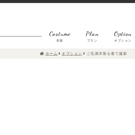
Costume
Plan
Option
衣装
プラン
オプション
ホーム
オプション
ご兄弟洋装を着て撮影