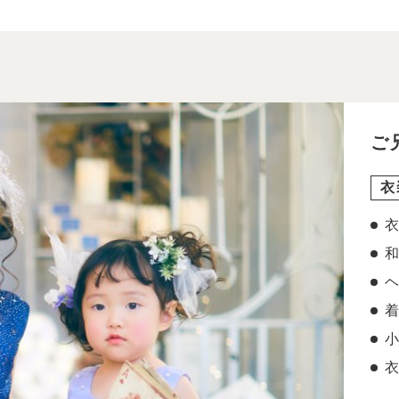
ご
衣
衣
和