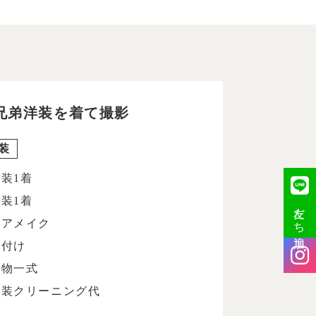
兄弟洋装を着て撮影
装
装1着
装1着
友だち追加
ヘアメイク
着付け
小物一式
衣装クリーニング代