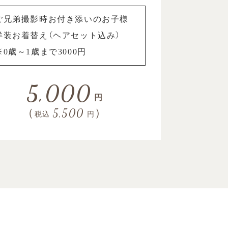
ご兄弟撮影時お付き添いのお子様
洋装お着替え（ヘアセット込み）
※0歳～1歳まで3000円
5,000
円
（
5,500
）
税込
円