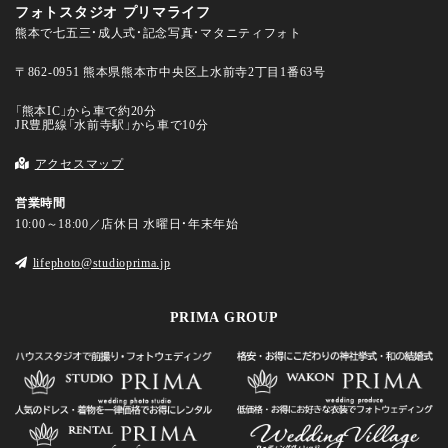
フォトスタジオ プリマライフ
熊本で七五三・成人式・記念写真・マタニティフォト
〒862-0951 熊本県熊本市中央区上水前寺2丁目1番63号
「熊本IC」から車で約20分
JR豊肥線「水前寺駅」から車で10分
アクセスマップ
営業時間
10:00～18:00／店休日 水曜日・年末年始
lifephoto@studioprima.jp
PRIMA GROUP