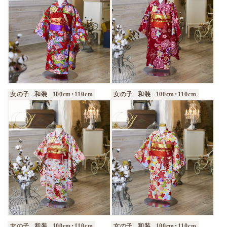
女の子
和装
100cm・110cm
女の子
和装
100cm・110cm
女の子
和装
100cm・110cm
女の子
和装
100cm・110cm