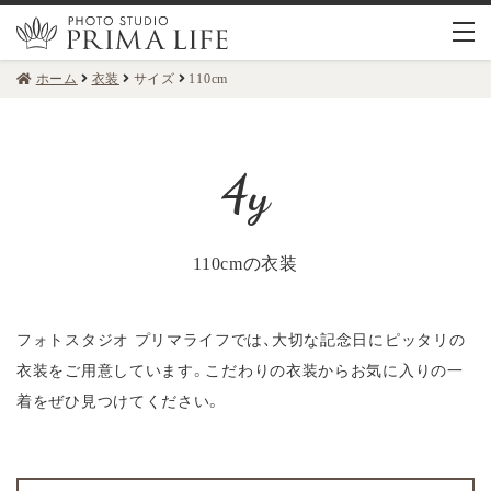
ホーム
衣装
サイズ
110cm
110cmの衣装
フォトスタジオ プリマライフでは、大切な記念日にピッタリの
衣装をご用意しています。
こだわりの衣装からお気に入りの一
着をぜひ見つけてください。