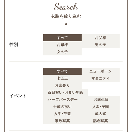
衣装を絞り込む
すべて
お父様
性別
お母様
男の子
女の子
すべて
ニューボーン
七五三
マタニティ
お宮参り
百日祝い・お食い初め
イベント
ハーフバースデー
お誕生日
十歳の祝い
入園・卒園
入学・卒業
成人式
家族写真
記念写真