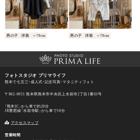
男の子
洋装
～70cm
男の子
洋装
～70cm
フォトスタジオ プリマライフ
熊本で七五三・成人式・記念写真・マタニティフォト
〒862-0951 熊本県熊本市中央区上水前寺2丁目1番63号
「熊本IC」から車で約20分
JR豊肥線「水前寺駅」から車で10分
アクセスマップ
営業時間