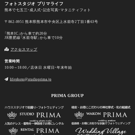
フォトスタジオ プリマライフ
熊本で七五三・成人式・記念写真・マタニティフォト
〒862-0951 熊本県熊本市中央区上水前寺2丁目1番63号
「熊本IC」から車で約20分
JR豊肥線「水前寺駅」から車で10分
アクセスマップ
営業時間
10:00～18:00／店休日 水曜日・年末年始
lifephoto@studioprima.jp
PRIMA GROUP