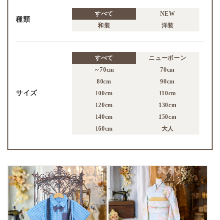
すべて
NEW
種類
和装
洋装
すべて
ニューボーン
～70cm
70cm
80cm
90cm
サイズ
100cm
110cm
120cm
130cm
140cm
150cm
160cm
大人