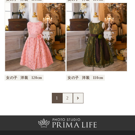
女の子
洋装
120cm
女の子
洋装
110cm
1
2