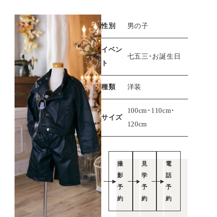
性別
男の子
イベン
七五三・お誕生日
ト
種類
洋装
100cm・110cm・
サイズ
120cm
撮
見
電
影
学
話
予
予
予
約
約
約