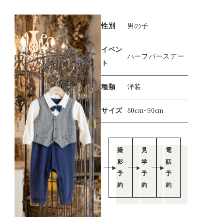
性別
男の子
イベン
ハーフバースデー
ト
種類
洋装
サイズ
80cm・90cm
撮
見
電
影
学
話
予
予
予
約
約
約